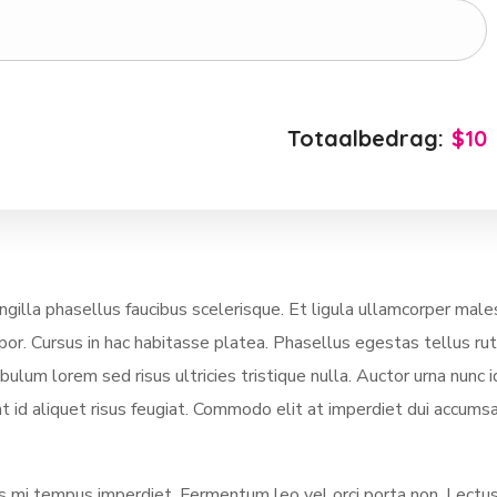
Totaalbedrag:
$10
illa phasellus faucibus scelerisque. Et ligula ullamcorper mal
mpor. Cursus in hac habitasse platea. Phasellus egestas tellus ru
lum lorem sed risus ultricies tristique nulla. Auctor urna nunc i
t id aliquet risus feugiat. Commodo elit at imperdiet dui accumsa
ces mi tempus imperdiet. Fermentum leo vel orci porta non. Lectus