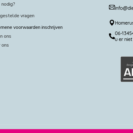
 nodig?
info@di
gestelde vragen
Homerus
mene voorwaarden inschrijven
06-13454
n ons
u er nie
 ons