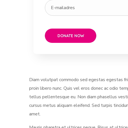
Diam volutpat commodo sed egestas egestas fring
proin libero nunc. Quis vel eros donec ac odio te
tellus pellentesque eu. Non diam phasellus vestibu
cursus metus aliquam eleifend. Sed turpis tincidun
amet.
Mauris pharetra et ultrices neque. Risus at ultri