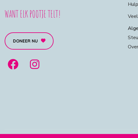
Hulp
WANT ELK POOTJE TELT!
Veel
Alge
Steu
DONEER NU
Over