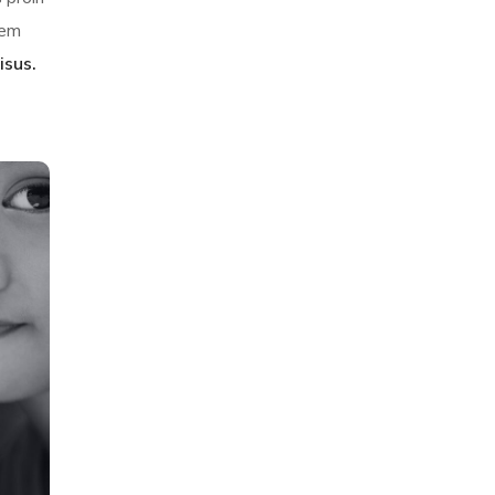
sem
isus.