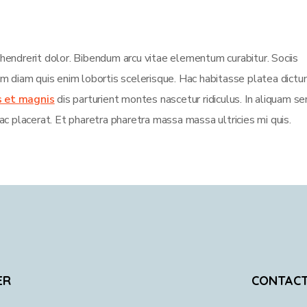
 hendrerit dolor. Bibendum arcu vitae elementum curabitur. Sociis
sim diam quis enim lobortis scelerisque. Hac habitasse platea dict
s et magnis
dis parturient montes nascetur ridiculus. In aliquam s
ac placerat. Et pharetra pharetra massa massa ultricies mi quis.
ER
CONTAC