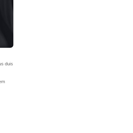
us duis
rem