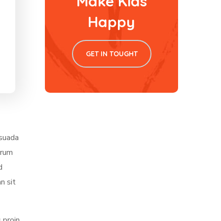
Make Kids
Happy
GET IN TOUGHT
esuada
trum
d
n sit
 proin