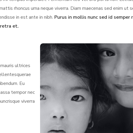
us mattis rhoncus urna neque viverra. Diam maecenas sed enim ut 
ndisse in est ante in nibh.
Purus in mollis nunc sed id semper r
retra et.
mauris ultrices
 pellentesquerae
bibendum. Eu
 massa tempor nec
nuncrisque viverra