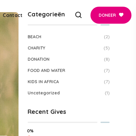
Categorieën
Contact
DONEER
BEACH
(2)
CHARITY
(5)
DONATION
(8)
FOOD AND WATER
(7)
KIDS IN AFRICA
(7)
Uncategorized
(1)
Recent Gives
0%