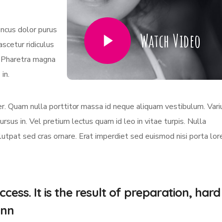
oncus dolor purus
Watch Video
scetur ridiculus
. Pharetra magna
in.
eger. Quam nulla porttitor massa id neque aliquam vestibulum. Vari
ursus in. Vel pretium lectus quam id leo in vitae turpis. Nulla
olutpat sed cras ornare. Erat imperdiet sed euismod nisi porta lo
cess. It is the result of preparation, hard
.nn