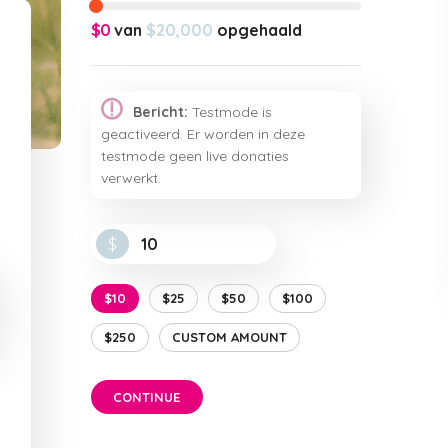
$0
van
$20,000
opgehaald
Bericht:
Testmode is
geactiveerd. Er worden in deze
testmode geen live donaties
verwerkt.
$
$10
$25
$50
$100
$250
CUSTOM AMOUNT
CONTINUE