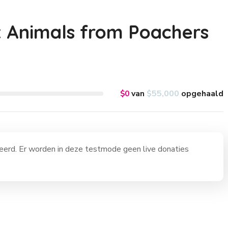
 Animals from Poachers
$0
van
$55,000
opgehaald
erd. Er worden in deze testmode geen live donaties