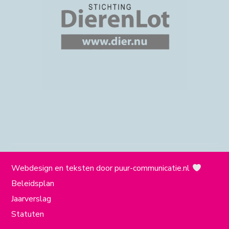
Webdesign en teksten door
puur-communicatie.nl
Beleidsplan
Jaarverslag
Statuten