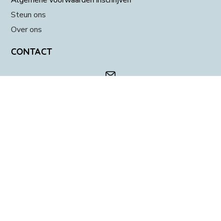
Algemene voorwaarden inschrijven
Steun ons
Over ons
CONTACT
info@dierenvoedselbankapeldoorn.nl
Homerusstraat 8 (alleen op afspraak)
06-13454664 (alleen indien noodzakelijk of als u er
niet uitkomt)